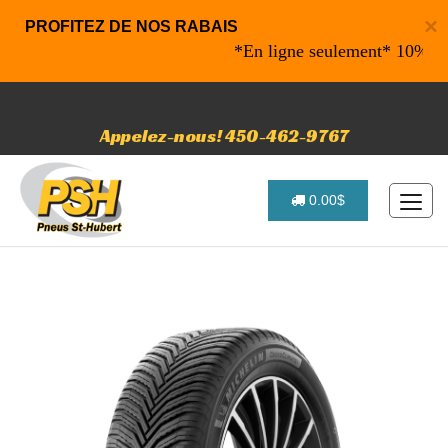
×
PROFITEZ DE NOS RABAIS
*En ligne seulement* 10% de raba
Appelez-nous! 450-462-9767
0.00$