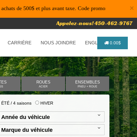
×
500$ et plus avant taxe. Code promo: P4616 pour un temps li
Appelez-nous! 450-462-9767
CARRIÈRE
NOUS JOINDRE
ENGLISH
0.00$
TES
ROUES
ENSEMBLES
GS
ACIER
PNEU + ROUE
ÉTÉ / 4 saisons
HIVER