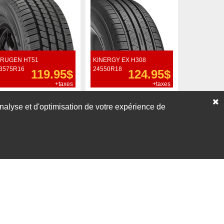
RUGEN HT51
KINERGY EX H308
3575R16
24550R18
119.95$
124.95$
+taxes
+taxes
Commander
Commander
’analyse et d'optimisation de votre expérience de
Voir nos liquidations