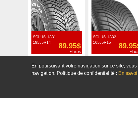
SOLUS HA31
SOLUS HA32
18555R14
16565R15
89.95$
89.95
+taxes
+tax
Commander
Commander
En poursuivant votre navigation sur ce site, vous 
navigation. Politique de confidentialité :
En savoi
Notre sélection de pneus