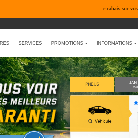
*En ligne seulement* 10% de rabais sur vos achats de 
RES
SERVICES
PROMOTIONS
INFORMATIONS
JAN
PNEUS
MA
Véhicule