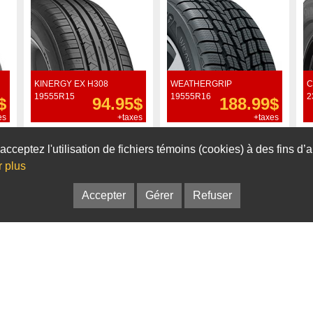
KINERGY EX H308
WEATHERGRIP
C
19555R15
19555R16
2
$
94.95$
188.99$
es
+taxes
+taxes
Commander
Commander
acceptez l'utilisation de fichiers témoins (cookies) à des fins d
r plus
Accepter
Gérer
Refuser