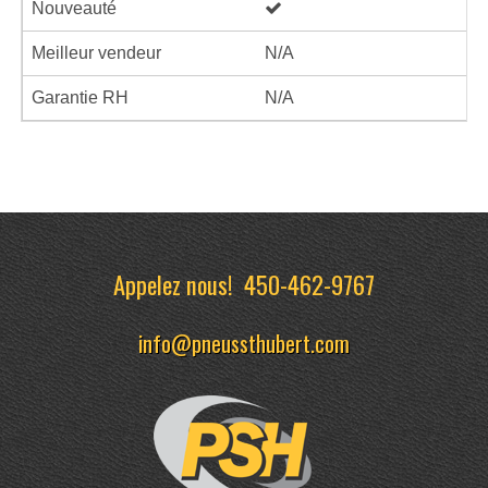
Nouveauté
Meilleur vendeur
N/A
Garantie RH
N/A
Appelez nous!
450-462-9767
info@pneussthubert.com