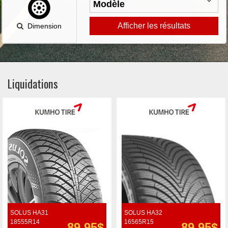
Afficher les résultats
Dimension
Liquidations
SOLUS HA31
SOLUS HA32
18555R14
16565R15
89.95$
89.95$