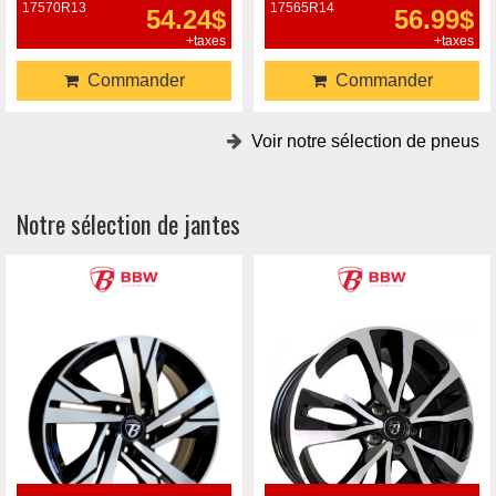
17570R13
17565R14
54.24$
56.99$
+taxes
+taxes
Commander
Commander
Voir notre sélection de pneus
Notre sélection de jantes