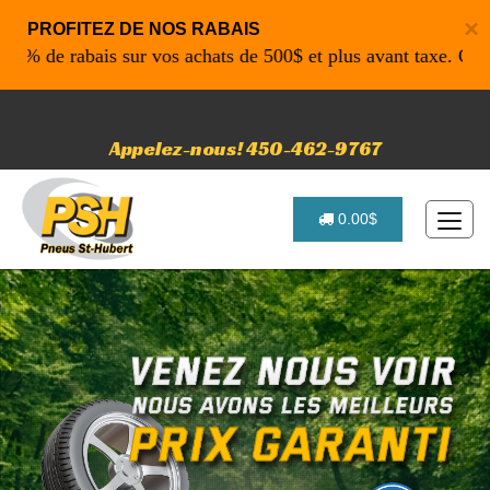
×
PROFITEZ DE NOS RABAIS
 de rabais sur vos achats de 500$ et plus avant taxe. Code p
Appelez-nous! 450-462-9767
0.00$