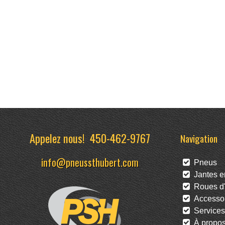
Appelez nous!
450-462-9767
Navigation
info@pneussthubert.com
Pneus
Jantes en
Roues d'
Accessoi
Services
À propo