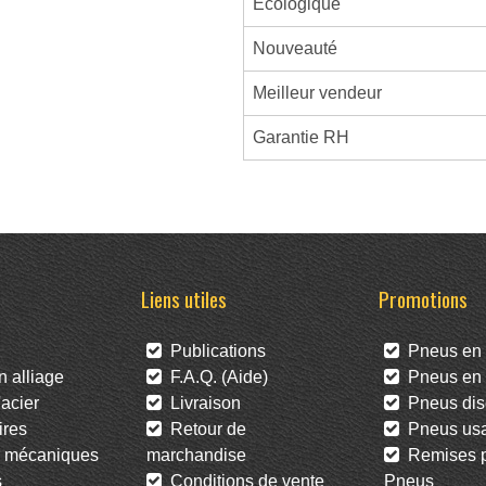
Écologique
Nouveauté
Meilleur vendeur
Garantie RH
Liens utiles
Promotions
Publications
Pneus en 
 alliage
F.A.Q. (Aide)
Pneus en l
acier
Livraison
Pneus dis
res
Retour de
Pneus us
 mécaniques
marchandise
Remises po
s
Conditions de vente
Pneus