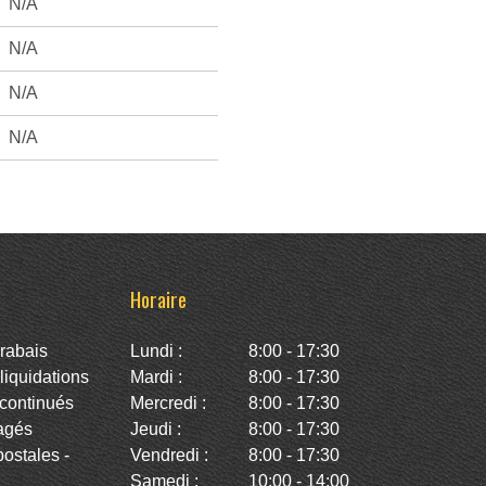
N/A
N/A
N/A
N/A
Horaire
rabais
Lundi :
8:00 - 17:30
iquidations
Mardi :
8:00 - 17:30
continués
Mercredi :
8:00 - 17:30
agés
Jeudi :
8:00 - 17:30
stales -
Vendredi :
8:00 - 17:30
Samedi :
10:00 - 14:00