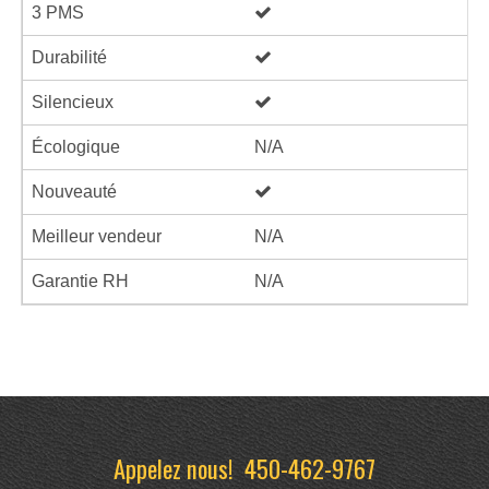
3 PMS
Durabilité
Silencieux
Écologique
N/A
Nouveauté
Meilleur vendeur
N/A
Garantie RH
N/A
Appelez nous!
450-462-9767