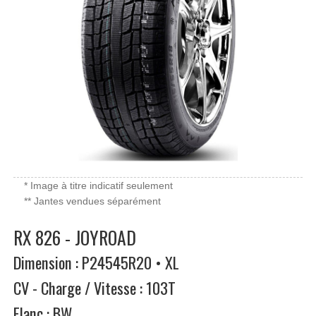
* Image à titre indicatif seulement
** Jantes vendues séparément
RX 826 - JOYROAD
Dimension : P24545R20 • XL
CV - Charge / Vitesse : 103T
Flanc : BW