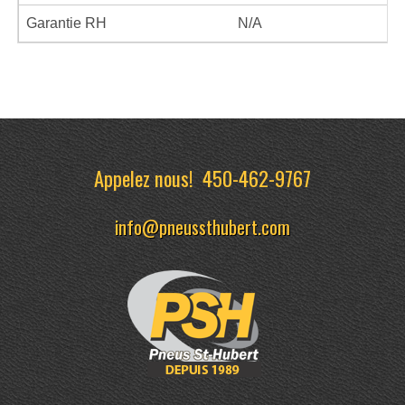
Garantie RH
N/A
Appelez nous!
450-462-9767
info@pneussthubert.com