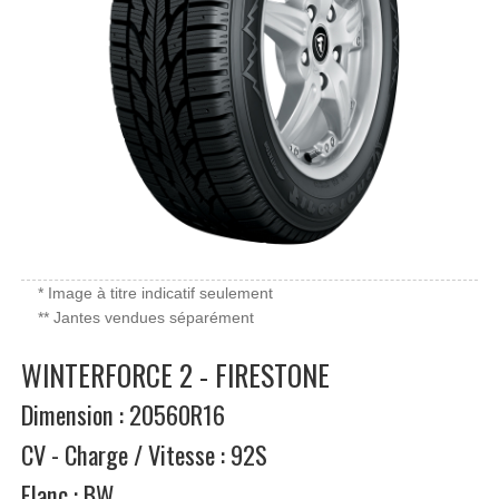
* Image à titre indicatif seulement
** Jantes vendues séparément
WINTERFORCE 2 - FIRESTONE
Dimension : 20560R16
CV - Charge / Vitesse : 92S
Flanc : BW