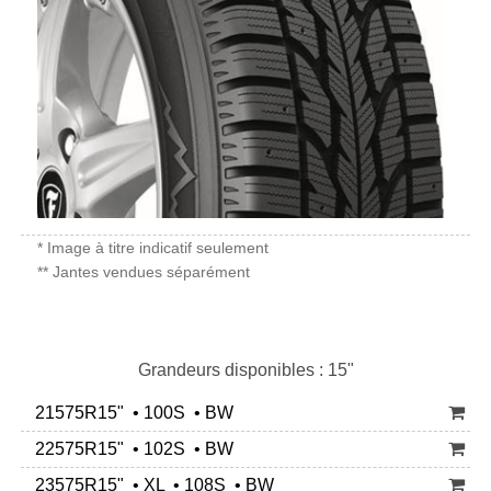
* Image à titre indicatif seulement
** Jantes vendues séparément
Grandeurs disponibles : 15"
21575R15" • 100S • BW
22575R15" • 102S • BW
23575R15" • XL • 108S • BW