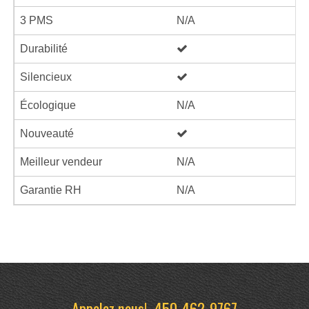
3 PMS
N/A
Durabilité
Silencieux
Écologique
N/A
Nouveauté
Meilleur vendeur
N/A
Garantie RH
N/A
Appelez nous!
450-462-9767