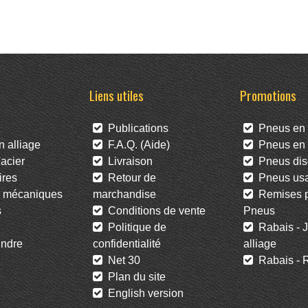
Liens utiles
Promotions
Publications
Pneus en 
 alliage
F.A.Q. (Aide)
Pneus en l
acier
Livraison
Pneus dis
res
Retour de
Pneus us
 mécaniques
marchandise
Remises po
s
Conditions de vente
Pneus
Politique de
Rabais - J
ndre
confidentialité
alliage
Net 30
Rabais - R
Plan du site
English version