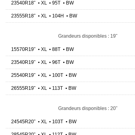
23540R18" • XL • 95T • BW
23555R18" • XL • 104H • BW
Grandeurs disponibles : 19"
15570R19" • XL • 88T • BW
23540R19" • XL • 96T • BW
25540R19" • XL • 100T • BW
26555R19" • XL • 113T • BW
Grandeurs disponibles : 20"
24545R20" • XL • 103T • BW
28545R20" • XL • 112T • BW