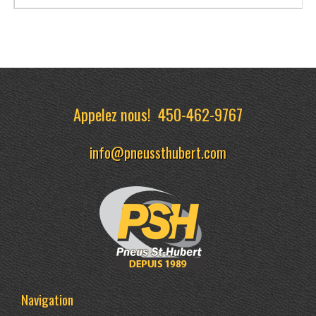
Appelez nous!
450-462-9767
info@pneussthubert.com
Navigation