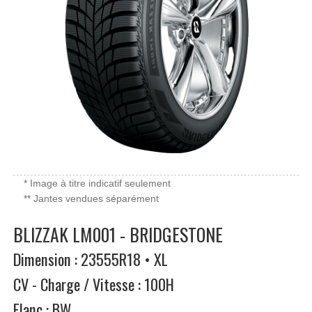
* Image à titre indicatif seulement
** Jantes vendues séparément
BLIZZAK LM001 - BRIDGESTONE
Dimension : 23555R18 • XL
CV - Charge / Vitesse : 100H
Flanc : BW