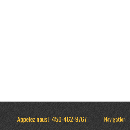
Appelez nous!
450-462-9767
Navigation