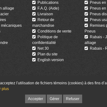
Publications
Pneus en 
 alliage
F.A.Q. (Aide)
Pneus en l
acier
Livraison
Pneus dis
res
Retour de
Pneus us
 mécaniques
marchandise
Remises po
s
Conditions de vente
Pneus
Politique de
Rabais - J
ndre
confidentialité
alliage
Net 30
Rabais - R
Plan du site
English version
acceptez l'utilisation de fichiers témoins (cookies) à des fins d
Facebook
Twitter
Infolettre
r plus
© Pneus St-Hubert • Web :
Option PME
Accepter
Gérer
Refuser