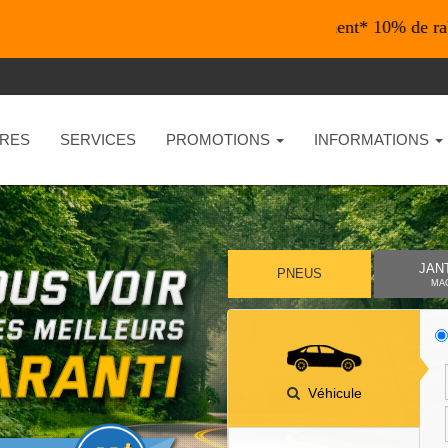
*En ligne seulement* 10% de rabais sur 
RES
SERVICES
PROMOTIONS
INFORMATIONS
JAN
PNEUS
MA
Véhicule