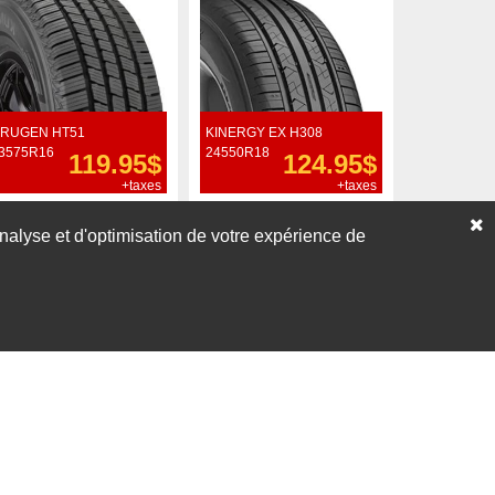
RUGEN HT51
KINERGY EX H308
3575R16
24550R18
119.95$
124.95$
+taxes
+taxes
Commander
Commander
’analyse et d'optimisation de votre expérience de
Voir nos liquidations