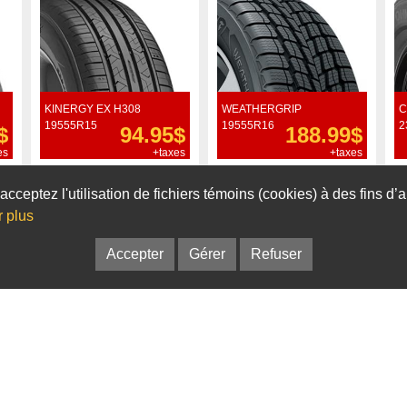
KINERGY EX H308
WEATHERGRIP
C
19555R15
19555R16
2
$
94.95$
188.99$
es
+taxes
+taxes
Commander
Commander
acceptez l'utilisation de fichiers témoins (cookies) à des fins d
r plus
Accepter
Gérer
Refuser