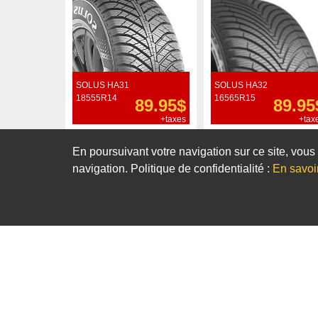
SOLUS HA31
SOLUS HA32
18555R14
16565R15
89.95$
89.95
+taxes
+tax
Commander
Commander
En poursuivant votre navigation sur ce site, vous 
navigation. Politique de confidentialité :
En savoi
Notre sélection de pneus