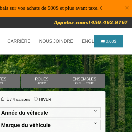
×
vos achats de 500$ et plus avant taxe. Code promo: P4616 po
Appelez-nous! 450-462-9767
CARRIÈRE
NOUS JOINDRE
ENGLISH
0.00$
TES
ROUES
ENSEMBLES
GS
ACIER
PNEU + ROUE
ÉTÉ / 4 saisons
HIVER