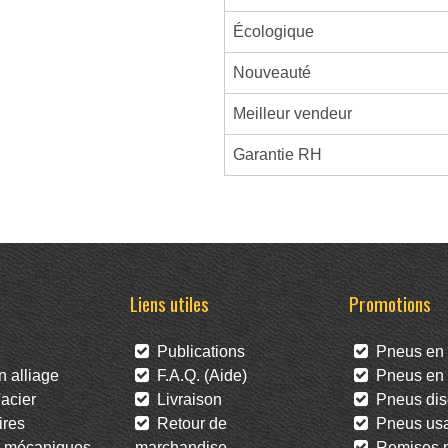
Écologique
Nouveauté
Meilleur vendeur
Garantie RH
Liens utiles
Promotions
Publications
Pneus en 
 alliage
F.A.Q. (Aide)
Pneus en l
acier
Livraison
Pneus dis
res
Retour de
Pneus us
 mécaniques
marchandise
Remises po