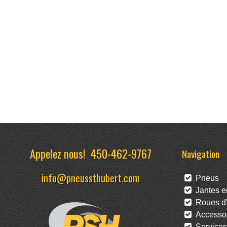
Appelez nous!
450-462-9767
Navigation
info@pneussthubert.com
Pneus
Jantes en
Roues d'
Accessoi
Services