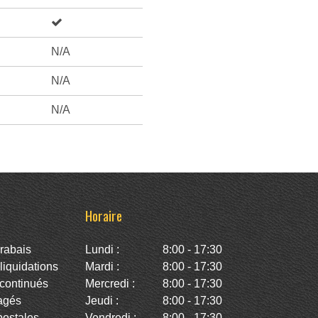
N/A
N/A
N/A
Horaire
rabais
Lundi :
8:00 - 17:30
iquidations
Mardi :
8:00 - 17:30
continués
Mercredi :
8:00 - 17:30
agés
Jeudi :
8:00 - 17:30
stales -
Vendredi :
8:00 - 17:30