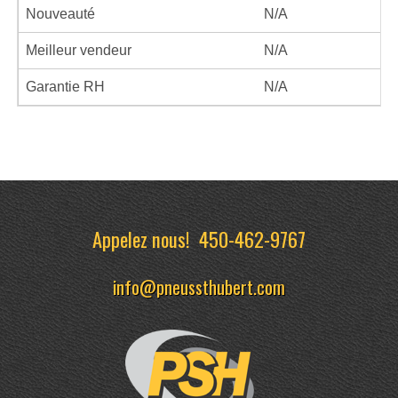
Nouveauté
N/A
Meilleur vendeur
N/A
Garantie RH
N/A
Appelez nous!
450-462-9767
info@pneussthubert.com