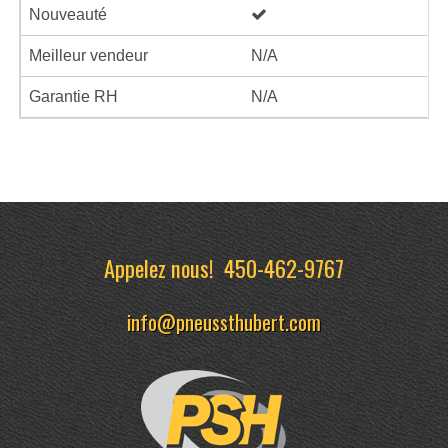
Nouveauté
Meilleur vendeur
N/A
Garantie RH
N/A
Appelez nous!
450-462-9767
info@pneussthubert.com