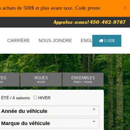
×
 500$ et plus avant taxe. Code promo: P4616 pour un temps l
Appelez-nous! 450-462-9767
CARRIÈRE
NOUS JOINDRE
ENGLISH
0.00$
TES
ROUES
ENSEMBLES
GS
ACIER
PNEU + ROUE
ÉTÉ / 4 saisons
HIVER