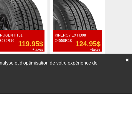
RUGEN HT51
KINERGY EX H308
3575R16
24550R18
119.95$
124.95$
+taxes
+taxes
Commander
Commander
’analyse et d'optimisation de votre expérience de
Voir nos liquidations