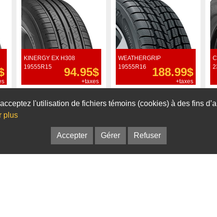
KINERGY EX H308
WEATHERGRIP
C
19555R15
19555R16
2
$
94.95$
188.99$
es
+taxes
+taxes
Commander
Commander
acceptez l'utilisation de fichiers témoins (cookies) à des fins d
r plus
Accepter
Gérer
Refuser