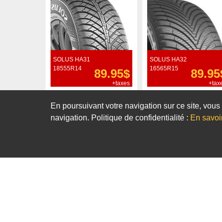
SOLUS HA31
SOLUS HA32
18555R14
16565R15
89.95$
89.95
+taxes
+tax
Commander
Commander
En poursuivant votre navigation sur ce site, vous 
navigation. Politique de confidentialité :
En savoi
Notre sélection de pneus