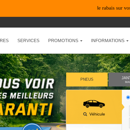
*En ligne seulement* 10% de rabais sur vos achats de
RES
SERVICES
PROMOTIONS
INFORMATIONS
JAN
PNEUS
MA
Véhicule