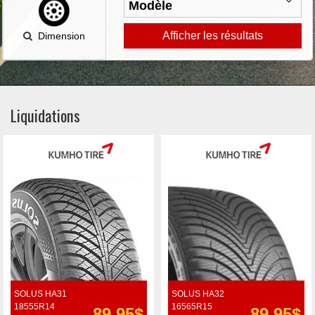
Afficher les résultats
Dimension
Liquidations
SOLUS HA31
SOLUS HA32
18555R14
16565R15
89.95$
89.95$