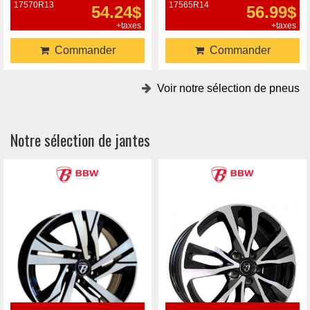
17570R13
17565R14
54.24$
56.99$
+taxes
+taxes
Commander
Commander
Voir notre sélection de pneus
Notre sélection de jantes