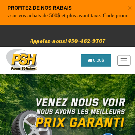
×
PROFITEZ DE NOS RABAIS
ur vos achats de 500$ et plus avant taxe. Code promo: P4616
Appelez-nous! 450-462-9767
0.00$