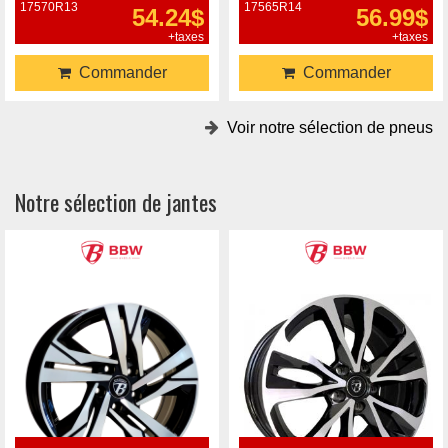
17570R13
17565R14
54.24$
56.99$
+taxes
+taxes
Commander
Commander
Voir notre sélection de pneus
Notre sélection de jantes