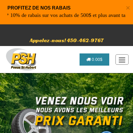
×
PROFITEZ DE NOS RABAIS
0% de rabais sur vos achats de 500$ et plus avant taxe. Cod
Appelez-nous! 450-462-9767
0.00$