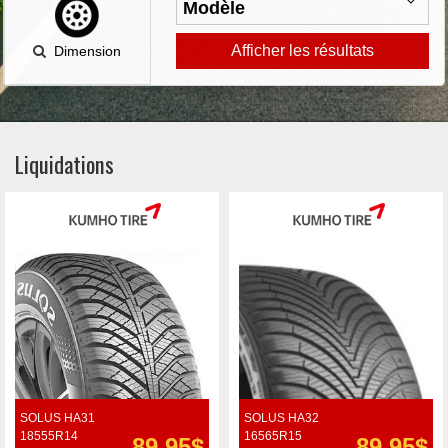
Afficher les résultats
Dimension
Liquidations
SOLUS HA31
SOLUS HA32
18555R14
16565R15
89.95$
89.95$