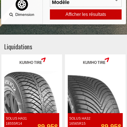
Afficher les résultats
Dimension
Liquidations
SOLUS HA31
SOLUS HA32
18555R14
16565R15
89.95$
89.95$