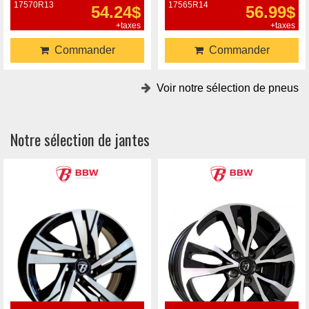
17570R13
17565R14
54.24$
56.99$
+taxes
+taxes
Commander
Commander
Voir notre sélection de pneus
Notre sélection de jantes