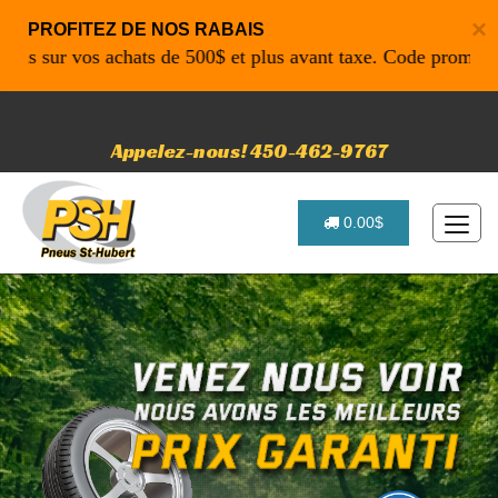
×
PROFITEZ DE NOS RABAIS
ur vos achats de 500$ et plus avant taxe. Code promo: P4616
Appelez-nous! 450-462-9767
0.00$