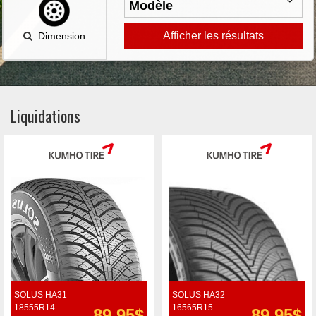
Afficher les résultats
Dimension
Liquidations
SOLUS HA31
SOLUS HA32
18555R14
16565R15
89.95$
89.95$