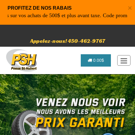
×
PROFITEZ DE NOS RABAIS
sur vos achats de 500$ et plus avant taxe. Code promo: P461
Appelez-nous! 450-462-9767
0.00$