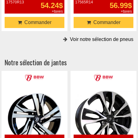
17570R13
17565R14
54.24$
56.99$
+taxes
+taxes
Commander
Commander
Voir notre sélection de pneus
Notre sélection de jantes