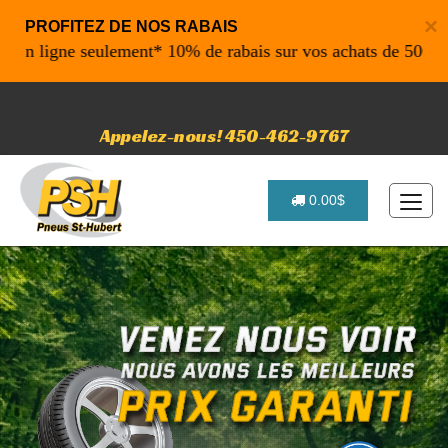
×
PROFITEZ DE NOS RABAIS
ligne seulement* 10% de rabais sur vos achats de 500$ et plu
Appelez-nous! 450-462-9767
0.00$