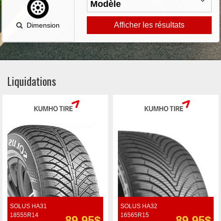
Afficher les résultats
Dimension
Liquidations
SOLUS HA31
SOLUS HA32
18555R14
16565R15
89.95$
89.95$