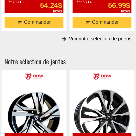
17570R13
17565R14
54.24$
56.99$
+taxes
+taxes
Commander
Commander
Voir notre sélection de pneus
Notre sélection de jantes