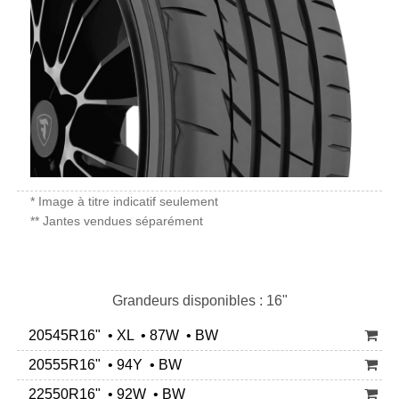
* Image à titre indicatif seulement
** Jantes vendues séparément
Grandeurs disponibles : 16"
20545R16" • XL • 87W • BW
20555R16" • 94Y • BW
22550R16" • 92W • BW