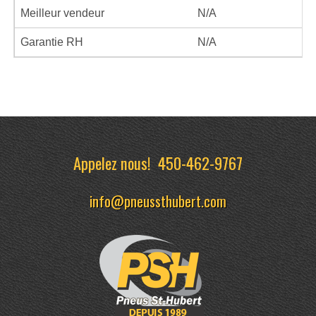
Meilleur vendeur
N/A
Garantie RH
N/A
Appelez nous!
450-462-9767
info@pneussthubert.com