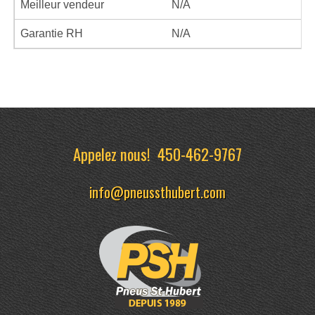
Meilleur vendeur
N/A
Garantie RH
N/A
Appelez nous!
450-462-9767
info@pneussthubert.com