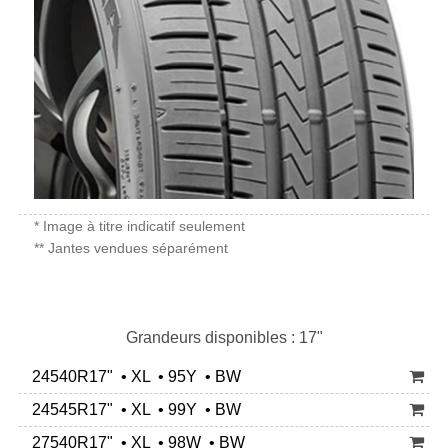
* Image à titre indicatif seulement
** Jantes vendues séparément
Grandeurs disponibles : 17"
24540R17" • XL • 95Y • BW
24545R17" • XL • 99Y • BW
27540R17" • XL • 98W • BW