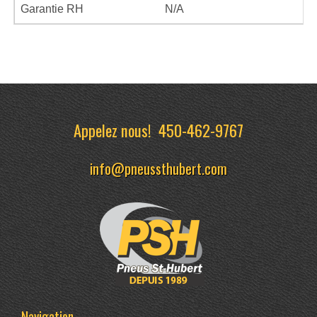
Garantie RH
N/A
Appelez nous!
450-462-9767
info@pneussthubert.com
Navigation