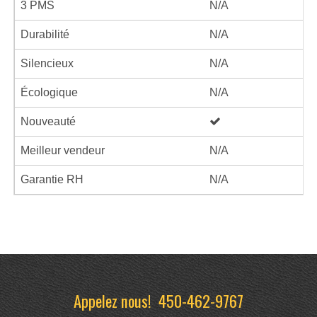
3 PMS
N/A
Durabilité
N/A
Silencieux
N/A
Écologique
N/A
Nouveauté
Meilleur vendeur
N/A
Garantie RH
N/A
Appelez nous!
450-462-9767