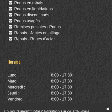
Pneus en rabais
Pneus en liquidations
Pneus discontinués
Pneus usagés
Remises postales - Pneus
Rabais - Jantes en alliage
Rabais - Roues d'acier
Horaire
Lundi :
8:00 - 17:30
Mardi :
8:00 - 17:30
Mercredi :
8:00 - 17:30
Jeudi :
8:00 - 17:30
Vendredi :
8:00 - 17:30
Samedi :
10:00 - 14:00
Dimanche :
Fermé
En poursuivant votre navigation sur ce site, vous