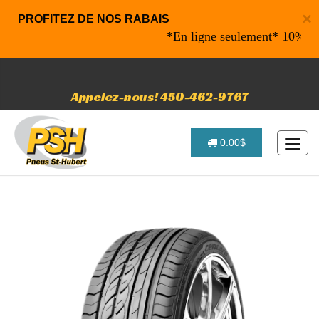
×
PROFITEZ DE NOS RABAIS
*En ligne seulement* 10% de raba
Appelez-nous! 450-462-9767
0.00$