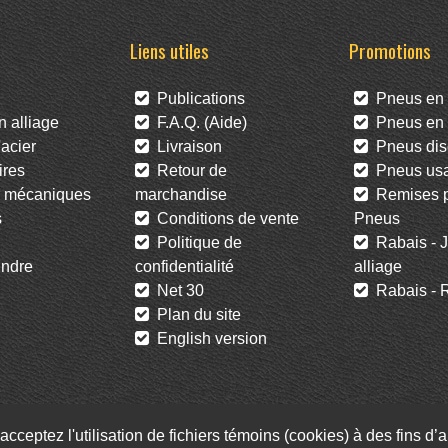
Liens utiles
Promotions
Publications
Pneus en 
 alliage
F.A.Q. (Aide)
Pneus en l
acier
Livraison
Pneus dis
res
Retour de
Pneus us
 mécaniques
marchandise
Remises po
s
Conditions de vente
Pneus
Politique de
Rabais - J
ndre
confidentialité
alliage
Net 30
Rabais - R
Plan du site
English version
acceptez l'utilisation de fichiers témoins (cookies) à des fins d
Facebook
Twitter
Infolettre