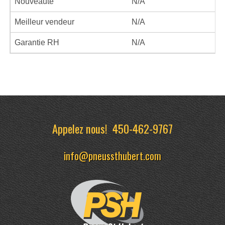
Nouveauté
N/A
Meilleur vendeur
N/A
Garantie RH
N/A
Appelez nous!
450-462-9767
info@pneussthubert.com