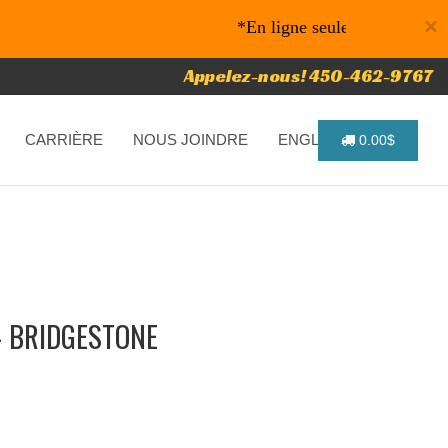
×
*En ligne seulement* 10% de raba
Appelez-nous! 450-462-9767
CARRIÈRE
NOUS JOINDRE
ENGLISH
0.00$
- BRIDGESTONE