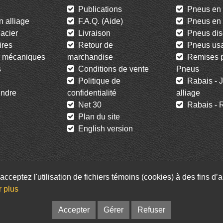
Publications
Pneus en 
 alliage
F.A.Q. (Aide)
Pneus en l
acier
Livraison
Pneus dis
res
Retour de
Pneus us
 mécaniques
marchandise
Remises po
s
Conditions de vente
Pneus
Politique de
Rabais - J
ndre
confidentialité
alliage
Net 30
Rabais - R
Plan du site
English version
acceptez l'utilisation de fichiers témoins (cookies) à des fins d
Facebook
Twitter
Infolettre
r plus
© Pneus St-Hubert • Web :
Option PME
Accepter
Gérer
Refuser