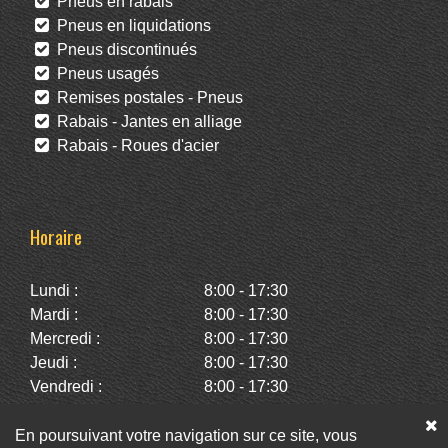
Pneus en rabais
Pneus en liquidations
Pneus discontinués
Pneus usagés
Remises postales - Pneus
Rabais - Jantes en alliage
Rabais - Roues d'acier
Horaire
Lundi :
8:00 - 17:30
Mardi :
8:00 - 17:30
Mercredi :
8:00 - 17:30
Jeudi :
8:00 - 17:30
Vendredi :
8:00 - 17:30
Samedi :
10:00 - 14:00
Dimanche :
Fermé
En poursuivant votre navigation sur ce site, vous