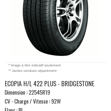
* Image à titre indicatif seulement
** Jantes vendues séparément
ECOPIA H/L 422 PLUS - BRIDGESTONE
Dimension : 22545R19
CV - Charge / Vitesse : 92W
Flanc : BL