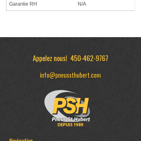
Garantie RH
N/A
Appelez nous!
450-462-9767
info@pneussthubert.com
Navigation