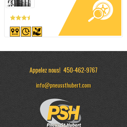
Fiche détaillée
Appelez nous!
450-462-9767
info@pneussthubert.com