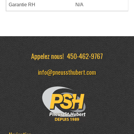
Garantie RH
N/A
Appelez nous!
450-462-9767
info@pneussthubert.com