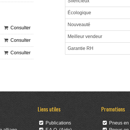
Silencieux
Écologique
Nouveauté
Consulter
Meilleur vendeur
Consulter
Garantie RH
Consulter
Liens utiles
Promotions
Publications
Pneus en 
 alliage
F.A.Q. (Aide)
Pneus en l