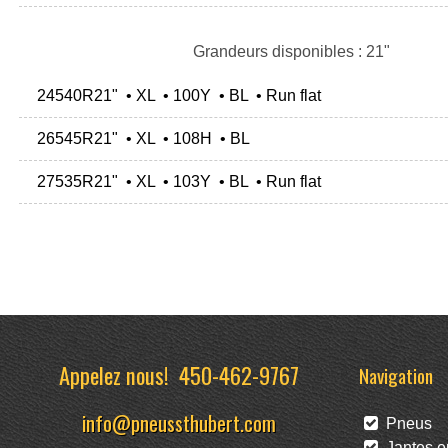
Grandeurs disponibles : 21"
24540R21" • XL • 100Y • BL • Run flat
26545R21" • XL • 108H • BL
27535R21" • XL • 103Y • BL • Run flat
Appelez nous!
450-462-9767
Navigation
info@pneussthubert.com
Pneus
Jantes en