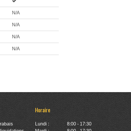
N/A
N/A
N/A
N/A
Horaire
rabais
Lundi :
8:00 - 17:30
iquidations
Mardi :
8:00 - 17:30