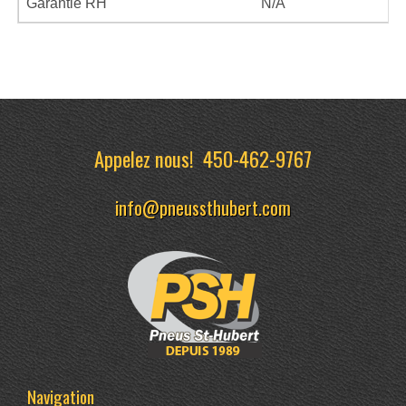
Garantie RH
N/A
Appelez nous!
450-462-9767
info@pneussthubert.com
Navigation