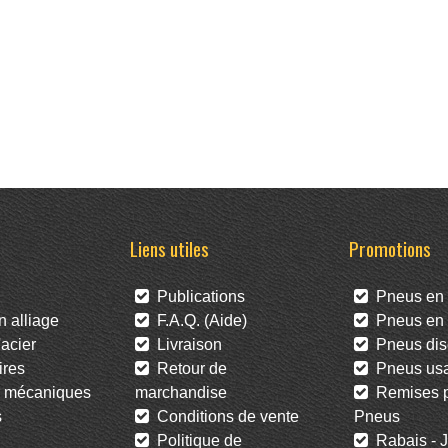
Liens utiles
Promotions
Publications
Pneus en 
 alliage
F.A.Q. (Aide)
Pneus en l
acier
Livraison
Pneus dis
res
Retour de
Pneus us
 mécaniques
marchandise
Remises po
s
Conditions de vente
Pneus
Politique de
Rabais - J