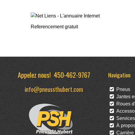
Referencement gratuit
Appelez nous!
450-462-9767
Navigation
info@pneussthubert.com
Pneus
Jantes en
Roues d'
Accessoi
Services
À propo
Carrière