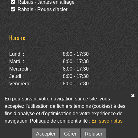
Rabais - Jantes en alliage
Rabais - Roues d'acier
Horaire
Lundi :
8:00 - 17:30
Mardi :
8:00 - 17:30
Mercredi :
8:00 - 17:30
Jeudi :
8:00 - 17:30
Vendredi :
8:00 - 17:30
Samedi :
10:00 - 14:00
Dimanche :
Fermé
En poursuivant votre navigation sur ce site, vous
acceptez l'utilisation de fichiers témoins (cookies) à des
fins d’analyse et d'optimisation de votre expérience de
Facebook
Twitter
Infolettre
navigation. Politique de confidentialité :
En savoir plus
© Pneus St-Hubert • Web :
Option PME
Accepter
Gérer
Refuser