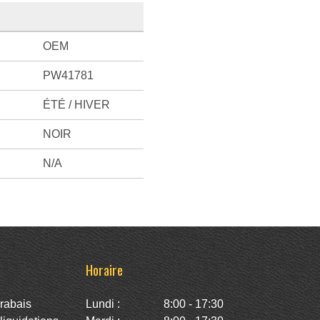
OEM
PW41781
ÉTÉ / HIVER
NOIR
N/A
Horaire
rabais
Lundi :
8:00 - 17:30