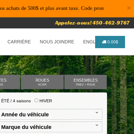
×
e 500$ et plus avant taxe. Code promo: P4616 pour un temps 
Appelez-nous! 450-462-9767
CARRIÈRE
NOUS JOINDRE
ENGLISH
0.00$
TES
ROUES
ENSEMBLES
GS
ACIER
PNEU + ROUE
ÉTÉ / 4 saisons
HIVER