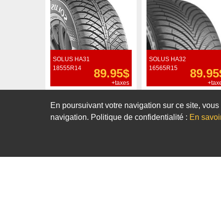
SOLUS HA31
SOLUS HA32
18555R14
16565R15
89.95$
89.95
+taxes
+tax
Commander
Commander
En poursuivant votre navigation sur ce site, vous 
navigation. Politique de confidentialité :
En savoi
Notre sélection de pneus