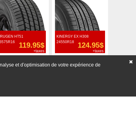
RUGEN HT51
KINERGY EX H308
3575R16
24550R18
119.95$
124.95$
+taxes
+taxes
Commander
Commander
’analyse et d'optimisation de votre expérience de
Voir nos liquidations