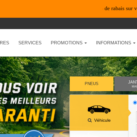
*En ligne seulement* 10% de rabais sur vos achats d
RES
SERVICES
PROMOTIONS
INFORMATIONS
JAN
PNEUS
MA
Véhicule