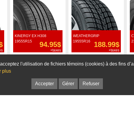
KINERGY EX H308
WEATHERGRIP
C
19555R15
19555R16
2
$
94.95$
188.99$
es
+taxes
+taxes
Commander
Commander
acceptez l'utilisation de fichiers témoins (cookies) à des fins d
r plus
Accepter
Gérer
Refuser