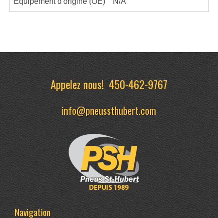
Équipement d'origine (OE)
N/A
Appelez nous!
450-462-9767
info@pneussthubert.com
Navigation