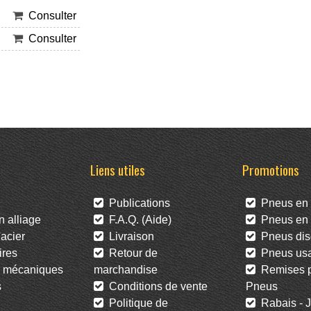
Consulter
Consulter
Liens utiles
Promotions
Publications
Pneus en 
 alliage
F.A.Q. (Aide)
Pneus en l
acier
Livraison
Pneus dis
res
Retour de
Pneus us
 mécaniques
marchandise
Remises po
s
Conditions de vente
Pneus
Politique de
Rabais - J