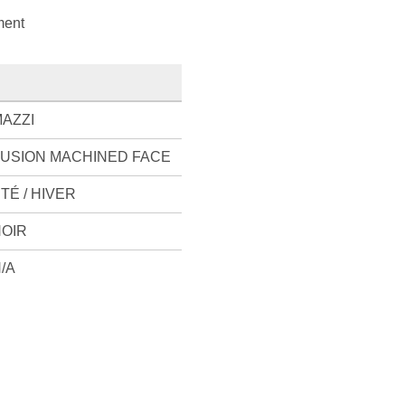
ment
AZZI
USION MACHINED FACE
TÉ / HIVER
OIR
/A