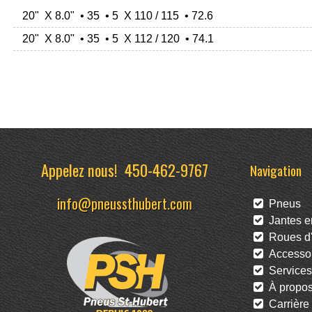
20" X 8.0" • 35 • 5 X 110 / 115 • 72.6
20" X 8.0" • 35 • 5 X 112 / 120 • 74.1
Appelez nous!
450-462-9767
Navigation
info@pneussthubert.com
Pneus
Jantes en
Roues d'
Accessoi
Services
À propo
Carrière