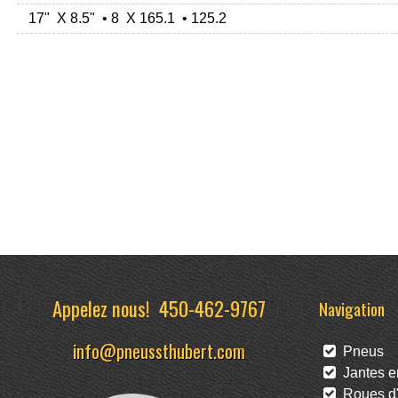
17" X 8.5" • 8 X 165.1 • 125.2
Appelez nous!
450-462-9767
Navigation
info@pneussthubert.com
Pneus
Jantes en
Roues d'