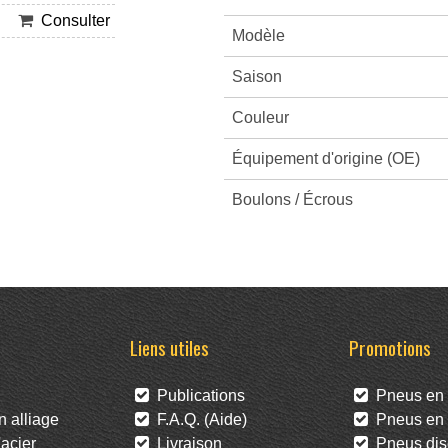
Consulter
Modèle
Saison
Couleur
Équipement d'origine (OE)
Boulons / Écrous
Liens utiles
Promotions
Publications
Pneus en 
 alliage
F.A.Q. (Aide)
Pneus en l
acier
Livraison
Pneus dis