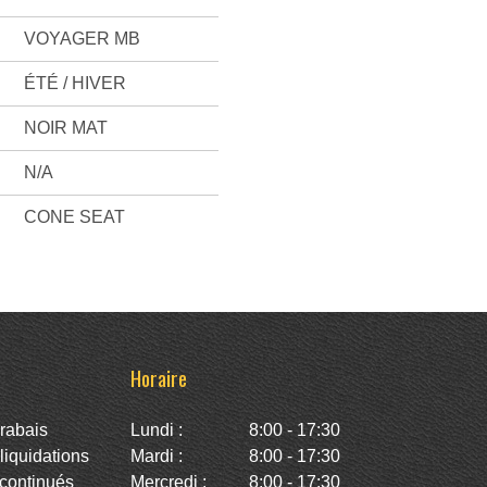
VOYAGER MB
ÉTÉ / HIVER
NOIR MAT
N/A
CONE SEAT
Horaire
rabais
Lundi :
8:00 - 17:30
iquidations
Mardi :
8:00 - 17:30
continués
Mercredi :
8:00 - 17:30