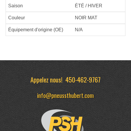
Saison
ÉTÉ / HIVER
Couleur
NOIR MAT
Équipement d'origine (OE)
N/A
Appelez nous!
450-462-9767
info@pneussthubert.com