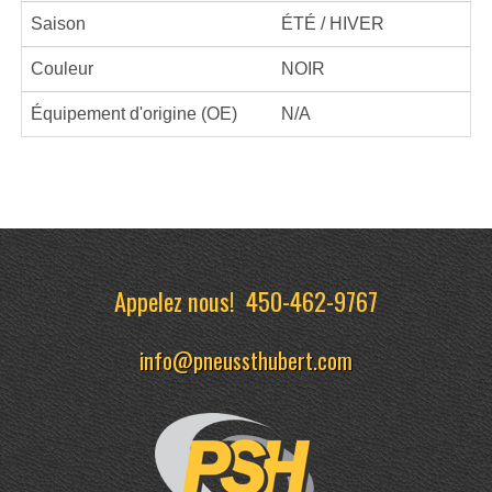
Saison
ÉTÉ / HIVER
Couleur
NOIR
Équipement d'origine (OE)
N/A
Appelez nous!
450-462-9767
info@pneussthubert.com