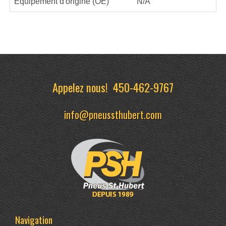
Équipement d'origine (OE)
N/A
Appelez nous!
450-462-9767
info@pneussthubert.com
Navigation